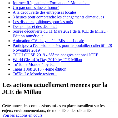
Journée Régionale de Formation à Montauban
Un parcours salué et honoré
A la découverte des entreprises locales
3 heures pour comprendre les changements climatiques
Les discours politiques pour les nuls
Des poules et des déchets !
Soirée découverte du 11 Mars 2021 de la JCE de Millau -
Edition numérique
Animation CV citoyen à la Mission Locale
Participez à l'éclosion d'idées pour le poulailler collectif - 28
Novembre 2019
TOULOUSE 2019 - 65ème congrès national JCEF
World CleanUp Day 2019 by JCE Millau
Tu'Toi le Monde 4 by JCI
Tapas'1 Job 2018 - 4ème édition
Tu'Toi Le Monde revient !
Les actions actuellement menées par la
JCE de Millau
Cette année, les commissions mises en place travaillent sur les
enjeux environnementaux, de mobilité et de solidarité.
Voir les actions en cours